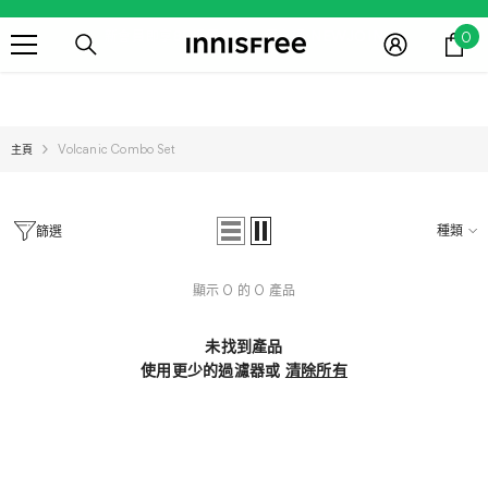
跳到內容
0
新會員即享85折優惠 輸入優惠碼:NEWJOIN
0
項
目
滿$300免運費
主頁
Volcanic Combo Set
新會員即享85折優惠 輸入優惠碼:NEWJOIN
種類
篩選
顯示 0 的 0 產品
未找到產品
使用更少的過濾器或
清除所有